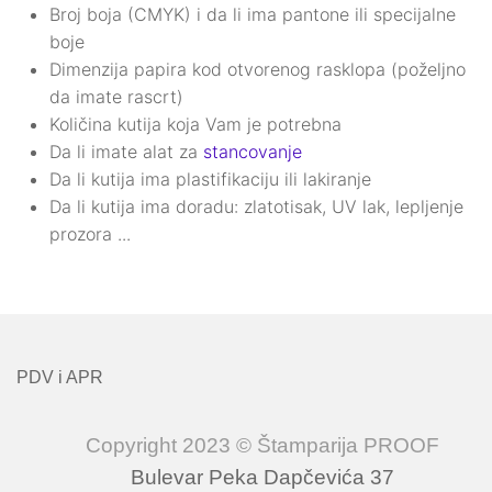
Broj boja (CMYK) i da li ima pantone ili specijalne
boje
Dimenzija papira kod otvorenog rasklopa (poželjno
da imate rascrt)
Količina kutija koja Vam je potrebna
Da li imate alat za
stancovanje
Da li kutija ima plastifikaciju ili lakiranje
Da li kutija ima doradu: zlatotisak, UV lak, lepljenje
prozora ...
PDV i APR
Copyright 2023 © Štamparija PROOF
Bulevar Peka Dapčevića 37