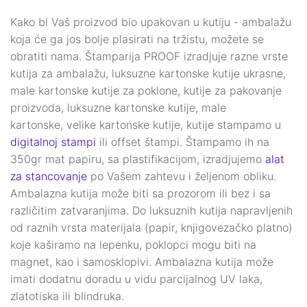
Kako bi Vaš proizvod bio upakovan u kutiju - ambalažu
koja će ga jos bolje plasirati na tržistu, možete se
obratiti nama. Štamparija PROOF izradjuje razne vrste
kutija za ambalažu, luksuzne kartonske kutije ukrasne,
male kartonske kutije za poklone, kutije za pakovanje
proizvoda, luksuzne kartonske kutije, male
kartonske, velike kartonske kutije, kutije stampamo u
digitalnoj stampi
ili offset štampi. Štampamo ih na
350gr mat papiru, sa plastifikacijom, izradjujemo
alat
za stancovanje
po Vašem zahtevu i željenom obliku.
Ambalazna kutija može biti sa prozorom ili bez i sa
različitim zatvaranjima. Do luksuznih kutija napravljenih
od raznih vrsta materijala (papir, knjigovezačko platno)
koje kaširamo na lepenku, poklopci mogu biti na
magnet, kao i samosklopivi. Ambalazna kutija može
imati dodatnu doradu u vidu parcijalnog UV laka,
zlatotiska ili blindruka.